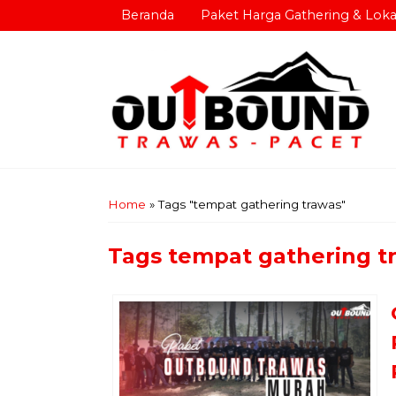
Beranda
Paket Harga Gathering & Loka
Home
»
Tags "tempat gathering trawas"
Tags
tempat gathering t