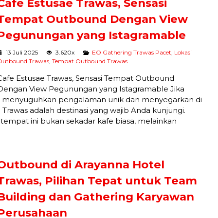
Cafe Estusae Trawas, Sensasi
Tempat Outbound Dengan View
Pegunungan yang Istagramable
13 Juli 2025
3.620x
EO Gathering Trawas Pacet
,
Lokasi
Outbound Trawas
,
Tempat Outbound Trawas
Cafe Estusae Trawas, Sensasi Tempat Outbound
Dengan View Pegunungan yang Istagramable Jika
g menyuguhkan pengalaman unik dan menyegarkan di
rawas adalah destinasi yang wajib Anda kunjungi.
, tempat ini bukan sekadar kafe biasa, melainkan
Outbound di Arayanna Hotel
Trawas, Pilihan Tepat untuk Team
Building dan Gathering Karyawan
Perusahaan