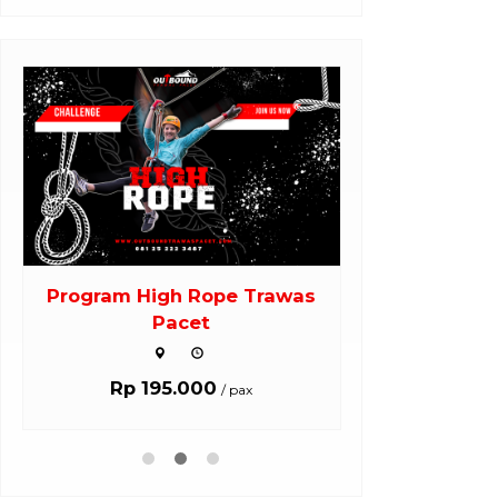
Program High Rope Trawas
PAINTBAL
Pacet
TR
Rp 195.000
Rp 15
/ pax