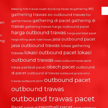
Car
eo
i
blessing hills trawas
eo gathering
buper dlundung trawas
unt
gathering trawas
eo outbound trawas
fun
gathering di pacet
gathering di
game trawas
man
trawas
harga outbound pacet
gathering trawas
harga outbound trawas
harga paintball pacet
am
jasa outbound pacet
harga rafting pacet
hotel trawas
ing
jasa outbound trawas
lokasi gathering
lokasi
lokasi outbound pacet
trawas
g
outbound trawas
lokasi outbound trawas pacet
obech pacet
outbound
lokasi paintball pacet
di pacet
outbound di trawas
outbound grand whiz
outbound pacet
trawas
outbound jatim
outbound trawas
outbound trawas pacet
paintball pacet
Pacet
paintball
paket gathering