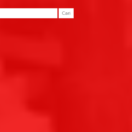
i
uk: