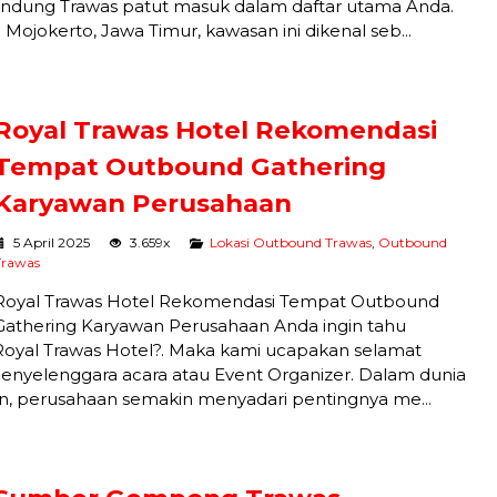
undung Trawas patut masuk dalam daftar utama Anda.
ojokerto, Jawa Timur, kawasan ini dikenal seb...
Royal Trawas Hotel Rekomendasi
Tempat Outbound Gathering
Karyawan Perusahaan
5 April 2025
3.659x
Lokasi Outbound Trawas
,
Outbound
Trawas
Royal Trawas Hotel Rekomendasi Tempat Outbound
Gathering Karyawan Perusahaan Anda ingin tahu
 Royal Trawas Hotel?. Maka kami ucapakan selamat
 penyelenggara acara atau Event Organizer. Dalam dunia
n, perusahaan semakin menyadari pentingnya me...