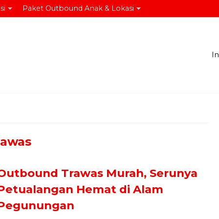
si
Paket Outbound Anak & Lokasi
In
rawas
Outbound Trawas Murah, Serunya
Petualangan Hemat di Alam
Pegunungan