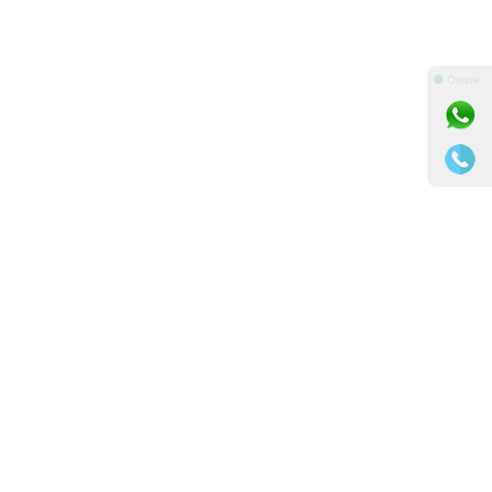
⚫ Online