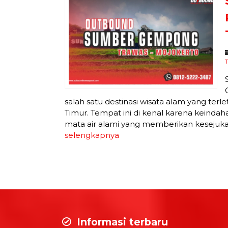
salah satu destinasi wisata alam yang te
Timur. Tempat ini di kenal karena keinda
mata air alami yang memberikan kesejuka
selengkapnya
Informasi terbaru