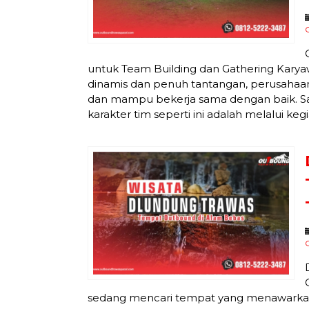
untuk Team Building dan Gathering Kary
dinamis dan penuh tantangan, perusahaan d
dan mampu bekerja sama dengan baik. Sa
karakter tim seperti ini adalah melalui kegi
sedang mencari tempat yang menawarkan k