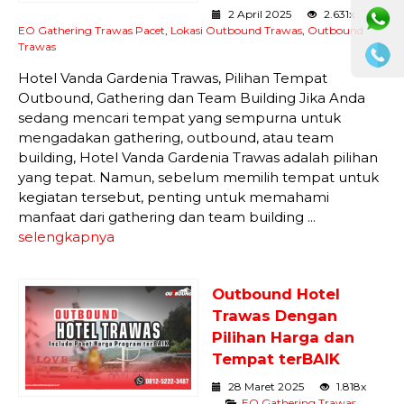
2 April 2025
2.631x
EO Gathering Trawas Pacet
,
Lokasi Outbound Trawas
,
Outbound
Trawas
Hotel Vanda Gardenia Trawas, Pilihan Tempat
Outbound, Gathering dan Team Building Jika Anda
sedang mencari tempat yang sempurna untuk
mengadakan gathering, outbound, atau team
building, Hotel Vanda Gardenia Trawas adalah pilihan
yang tepat. Namun, sebelum memilih tempat untuk
kegiatan tersebut, penting untuk memahami
manfaat dari gathering dan team building ...
selengkapnya
Outbound Hotel
Trawas Dengan
Pilihan Harga dan
Tempat terBAIK
28 Maret 2025
1.818x
EO Gathering Trawas