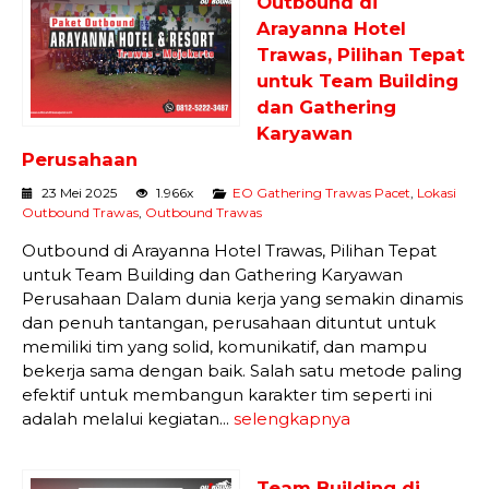
Outbound di
Arayanna Hotel
Trawas, Pilihan Tepat
untuk Team Building
dan Gathering
Karyawan
Perusahaan
23 Mei 2025
1.966x
EO Gathering Trawas Pacet
,
Lokasi
Outbound Trawas
,
Outbound Trawas
Outbound di Arayanna Hotel Trawas, Pilihan Tepat
untuk Team Building dan Gathering Karyawan
Perusahaan Dalam dunia kerja yang semakin dinamis
dan penuh tantangan, perusahaan dituntut untuk
memiliki tim yang solid, komunikatif, dan mampu
bekerja sama dengan baik. Salah satu metode paling
efektif untuk membangun karakter tim seperti ini
adalah melalui kegiatan...
selengkapnya
Team Building di