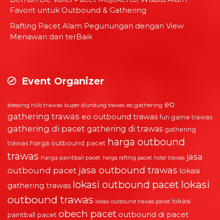
Favorit untuk Outbound & Gathering
Rafting Pacet Alam Pegunungan dengan View
Menawan dan terBaik
Event Organizer
eo
blessing hills trawas
eo gathering
buper dlundung trawas
gathering trawas
eo outbound trawas
fun game trawas
gathering di pacet
gathering di trawas
gathering
harga outbound
harga outbound pacet
trawas
trawas
jasa
harga paintball pacet
harga rafting pacet
hotel trawas
jasa outbound trawas
outbound pacet
lokasi
lokasi
lokasi outbound pacet
gathering trawas
outbound trawas
lokasi
lokasi outbound trawas pacet
obech pacet
outbound di pacet
paintball pacet