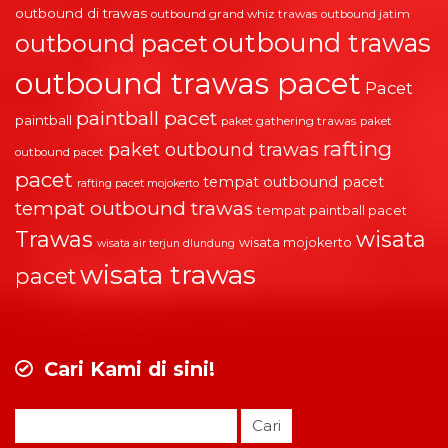
outbound di trawas
outbound grand whiz trawas
outbound jatim
outbound trawas
outbound pacet
outbound trawas pacet
Pacet
paintball pacet
paintball
paket gathering trawas
paket
rafting
paket outbound trawas
outbound pacet
pacet
tempat outbound pacet
rafting pacet mojokerto
tempat outbound trawas
tempat paintball pacet
Trawas
wisata
wisata mojokerto
wisata air terjun dlundung
wisata trawas
pacet
Cari Kami di sini!
Cari
untuk: