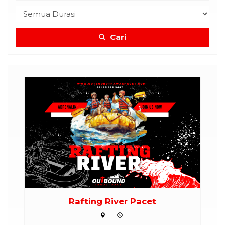
Cari
et
Rafting River Pacet