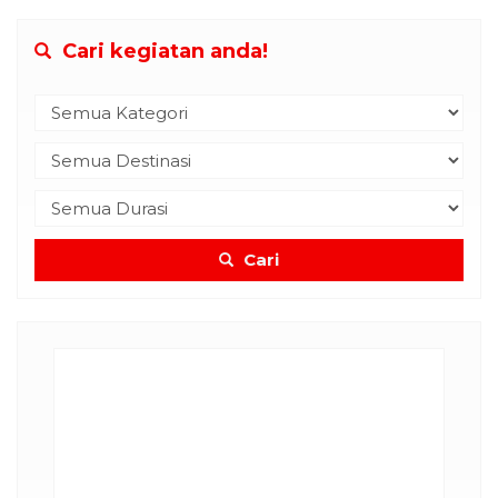
Cari kegiatan anda!
Cari