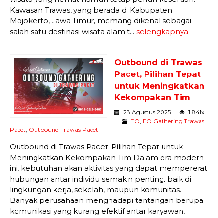
Kawasan Trawas, yang berada di Kabupaten
Mojokerto, Jawa Timur, memang dikenal sebagai
salah satu destinasi wisata alam t...
selengkapnya
Outbound di Trawas
Pacet, Pilihan Tepat
untuk Meningkatkan
Kekompakan Tim
28 Agustus 2025
1.841x
EO
,
EO Gathering Trawas
Pacet
,
Outbound Trawas Pacet
Outbound di Trawas Pacet, Pilihan Tepat untuk
Meningkatkan Kekompakan Tim Dalam era modern
ini, kebutuhan akan aktivitas yang dapat mempererat
hubungan antar individu semakin penting, baik di
lingkungan kerja, sekolah, maupun komunitas.
Banyak perusahaan menghadapi tantangan berupa
komunikasi yang kurang efektif antar karyawan,