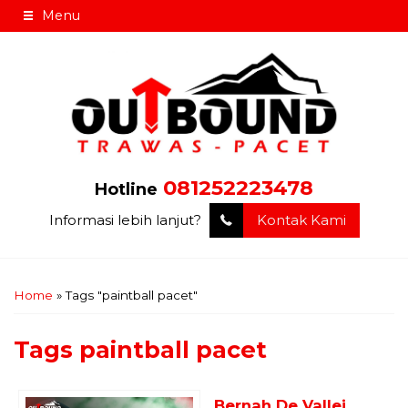
Menu
081252223478
Hotline
Informasi lebih lanjut?
Kontak Kami
Home
»
Tags "paintball pacet"
Tags
paintball pacet
Bernah De Vallei