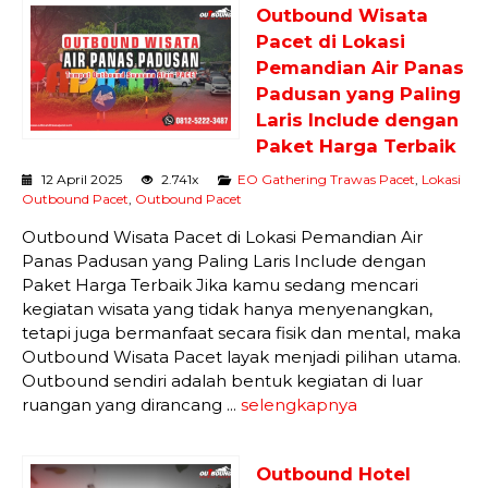
Outbound Wisata
Pacet di Lokasi
Pemandian Air Panas
Padusan yang Paling
Laris Include dengan
Paket Harga Terbaik
12 April 2025
2.741x
EO Gathering Trawas Pacet
,
Lokasi
Outbound Pacet
,
Outbound Pacet
Outbound Wisata Pacet di Lokasi Pemandian Air
Panas Padusan yang Paling Laris Include dengan
Paket Harga Terbaik Jika kamu sedang mencari
kegiatan wisata yang tidak hanya menyenangkan,
tetapi juga bermanfaat secara fisik dan mental, maka
Outbound Wisata Pacet layak menjadi pilihan utama.
Outbound sendiri adalah bentuk kegiatan di luar
ruangan yang dirancang ...
selengkapnya
Outbound Hotel