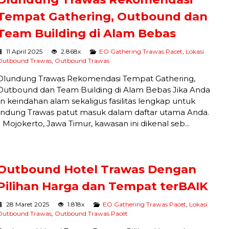
Tempat Gathering, Outbound dan
Team Building di Alam Bebas
11 April 2025
2.868x
EO Gathering Trawas Pacet
,
Lokasi
Outbound Trawas
,
Outbound Trawas
Dlundung Trawas Rekomendasi Tempat Gathering,
Outbound dan Team Building di Alam Bebas Jika Anda
eindahan alam sekaligus fasilitas lengkap untuk
undung Trawas patut masuk dalam daftar utama Anda.
ojokerto, Jawa Timur, kawasan ini dikenal seb...
Outbound Hotel Trawas Dengan
Pilihan Harga dan Tempat terBAIK
28 Maret 2025
1.818x
EO Gathering Trawas Pacet
,
Lokasi
Outbound Trawas
,
Outbound Trawas Pacet