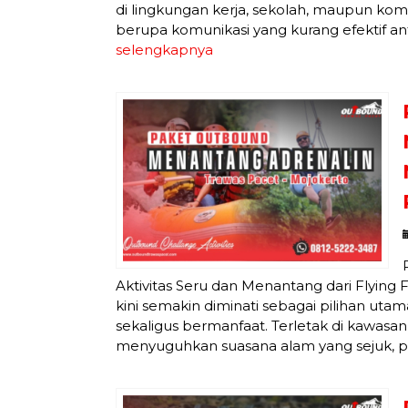
di lingkungan kerja, sekolah, maupun k
berupa komunikasi yang kurang efektif ant
selengkapnya
Aktivitas Seru dan Menantang dari Flyin
kini semakin diminati sebagai pilihan ut
sekaligus bermanfaat. Terletak di kawas
menyuguhkan suasana alam yang sejuk, 