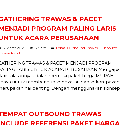
GATHERING TRAWAS & PACET
MENJADI PROGRAM PALING LARIS
UNTUK ACARA PERUSAHAAN
2 Maret 2025
2.527x
Lokasi Outbound Trawas
,
Outbound
Trawas Pacet
GATHERING TRAWAS & PACET MENJADI PROGRAM
PALING LARIS UNTUK ACARA PERUSAHAAN Mengapa
laris, alasannya adalah memiliki paket harga MURAH
atu upaya untuk membangun kedekatan dan kekompakan
merupakan hal penting. Dengan menggunakan konsep
TEMPAT OUTBOUND TRAWAS
INCLUDE REFERENSI PAKET HARGA