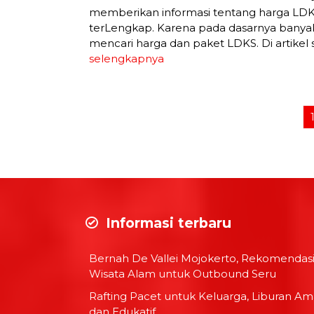
memberikan informasi tentang harga LDK
terLengkap. Karena pada dasarnya banyak 
mencari harga dan paket LDKS. Di artikel
selengkapnya
Informasi terbaru
Bernah De Vallei Mojokerto, Rekomendas
Wisata Alam untuk Outbound Seru
Rafting Pacet untuk Keluarga, Liburan A
dan Edukatif