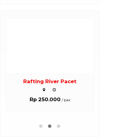
Rafting River Pacet
Program Hig
P
Rp 250.000
/ pax
Rp 19