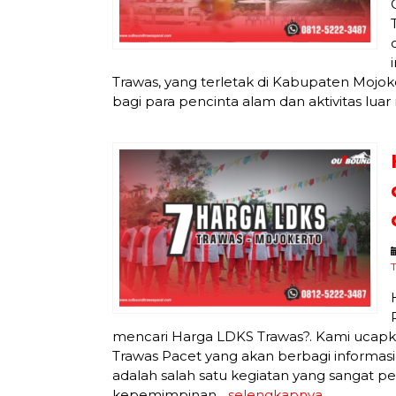
Trawas, yang terletak di Kabupaten Mojoke
bagi para pencinta alam dan aktivitas luar
mencari Harga LDKS Trawas?. Kami ucapk
Trawas Pacet yang akan berbagi informas
adalah salah satu kegiatan yang sangat 
kepemimpinan...
selengkapnya