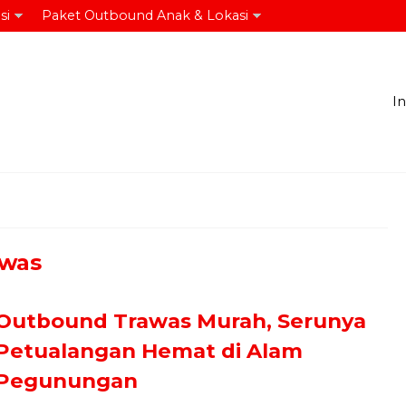
si
Paket Outbound Anak & Lokasi
In
awas
Outbound Trawas Murah, Serunya
Petualangan Hemat di Alam
Pegunungan