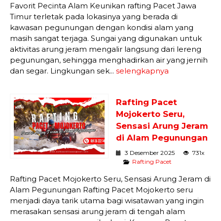
Favorit Pecinta Alam Keunikan rafting Pacet Jawa
Timur terletak pada lokasinya yang berada di
kawasan pegunungan dengan kondisi alam yang
masih sangat terjaga. Sungai yang digunakan untuk
aktivitas arung jeram mengalir langsung dari lereng
pegunungan, sehingga menghadirkan air yang jernih
dan segar. Lingkungan sek...
selengkapnya
Rafting Pacet
Mojokerto Seru,
Sensasi Arung Jeram
di Alam Pegunungan
3 Desember 2025
731x
Rafting Pacet
Rafting Pacet Mojokerto Seru, Sensasi Arung Jeram di
Alam Pegunungan Rafting Pacet Mojokerto seru
menjadi daya tarik utama bagi wisatawan yang ingin
merasakan sensasi arung jeram di tengah alam