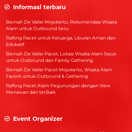
Informasi terbaru
Bernah De Vallei Mojokerto, Rekomendasi Wisata
Alam untuk Outbound Seru
Rafting Pacet untuk Keluarga, Liburan Aman dan
Edukatif
Bernah De Vallei Pacet, Lokasi Wisata Alam Sejuk
untuk Outbound dan Family Gathering
Bernah De Vallei Pacet Mojokerto, Wisata Alam
Favorit untuk Outbound & Gathering
Rafting Pacet Alam Pegunungan dengan View
Menawan dan terBaik
Event Organizer