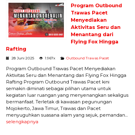
Program Outbound
Trawas Pacet
Menyediakan
Aktivitas Seru dan
Menantang dari
Flying Fox Hingga
Rafting
28 Juni 2025
1.967x
Outbound Trawas Pacet
Program Outbound Trawas Pacet Menyediakan
Aktivitas Seru dan Menantang dari Flying Fox Hingga
Rafting Program Outbound Trawas Pacet kini
semakin diminati sebagai pilihan utama untuk
kegiatan luar ruangan yang menyenangkan sekaligus
bermanfaat. Terletak di kawasan pegunungan
Mojokerto, Jawa Timur, Trawas dan Pacet
menyuguhkan suasana alam yang sejuk, pemandan...
selengkapnya