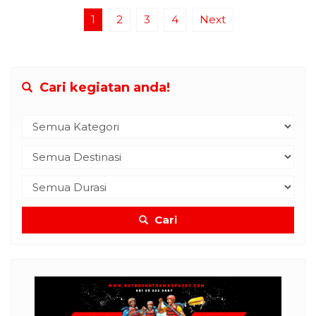
1
2
3
4
Next
Cari kegiatan anda!
Cari