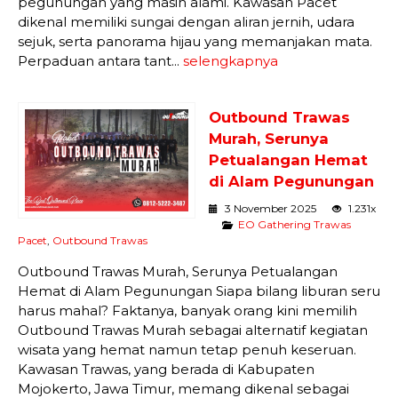
pegunungan yang masih alami. Kawasan Pacet
dikenal memiliki sungai dengan aliran jernih, udara
sejuk, serta panorama hijau yang memanjakan mata.
Perpaduan antara tant...
selengkapnya
Outbound Trawas
Murah, Serunya
Petualangan Hemat
di Alam Pegunungan
3 November 2025
1.231x
EO Gathering Trawas
Pacet
,
Outbound Trawas
Outbound Trawas Murah, Serunya Petualangan
Hemat di Alam Pegunungan Siapa bilang liburan seru
harus mahal? Faktanya, banyak orang kini memilih
Outbound Trawas Murah sebagai alternatif kegiatan
wisata yang hemat namun tetap penuh keseruan.
Kawasan Trawas, yang berada di Kabupaten
Mojokerto, Jawa Timur, memang dikenal sebagai