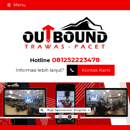
Menu
081252223478
Hotline
Informasi lebih lanjut?
Kontak Kami