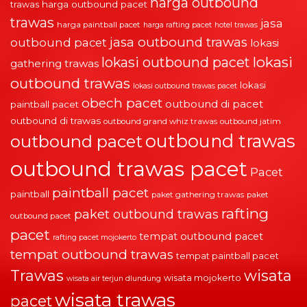
harga outbound
harga outbound pacet
trawas
trawas
jasa
harga paintball pacet
harga rafting pacet
hotel trawas
jasa outbound trawas
outbound pacet
lokasi
lokasi
lokasi outbound pacet
gathering trawas
outbound trawas
lokasi
lokasi outbound trawas pacet
obech pacet
outbound di pacet
paintball pacet
outbound di trawas
outbound grand whiz trawas
outbound jatim
outbound trawas
outbound pacet
outbound trawas pacet
Pacet
paintball pacet
paintball
paket gathering trawas
paket
rafting
paket outbound trawas
outbound pacet
pacet
tempat outbound pacet
rafting pacet mojokerto
tempat outbound trawas
tempat paintball pacet
Trawas
wisata
wisata mojokerto
wisata air terjun dlundung
wisata trawas
pacet