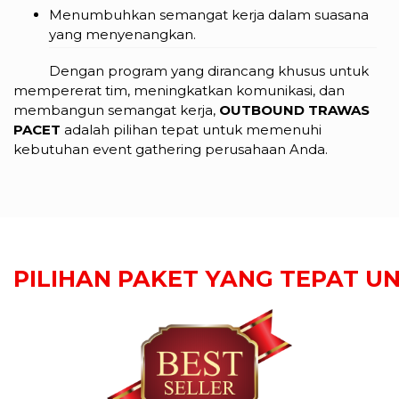
Menumbuhkan semangat kerja dalam suasana
yang menyenangkan.
Dengan program yang dirancang khusus untuk
mempererat tim, meningkatkan komunikasi, dan
membangun semangat kerja,
OUTBOUND TRAWAS
PACET
adalah pilihan tepat untuk memenuhi
kebutuhan event gathering perusahaan Anda.
PILIHAN PAKET YANG TEPAT U