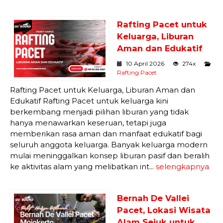
Rafting Pacet untuk
Keluarga, Liburan
Aman dan Edukatif
10 April 2026
274x
Rafting Pacet
Rafting Pacet untuk Keluarga, Liburan Aman dan
Edukatif Rafting Pacet untuk keluarga kini
berkembang menjadi pilihan liburan yang tidak
hanya menawarkan keseruan, tetapi juga
memberikan rasa aman dan manfaat edukatif bagi
seluruh anggota keluarga. Banyak keluarga modern
mulai meninggalkan konsep liburan pasif dan beralih
ke aktivitas alam yang melibatkan int...
selengkapnya
Bernah De Vallei
Pacet, Lokasi Wisata
Alam Sejuk untuk