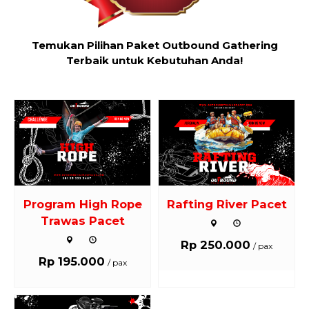
Temukan Pilihan Paket Outbound Gathering
Terbaik untuk Kebutuhan Anda!
Program High Rope
Rafting River Pacet
Trawas Pacet
Rp 250.000
/ pax
Rp 195.000
/ pax