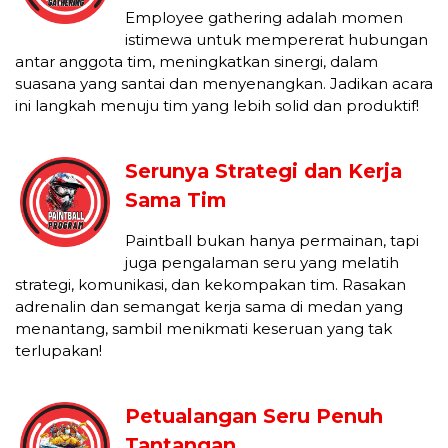
Employee gathering adalah momen
istimewa untuk mempererat hubungan
antar anggota tim, meningkatkan sinergi, dalam
suasana yang santai dan menyenangkan. Jadikan acara
ini langkah menuju tim yang lebih solid dan produktif!
Serunya Strategi dan Kerja
Sama Tim
Paintball bukan hanya permainan, tapi
juga pengalaman seru yang melatih
strategi, komunikasi, dan kekompakan tim. Rasakan
adrenalin dan semangat kerja sama di medan yang
menantang, sambil menikmati keseruan yang tak
terlupakan!
Petualangan Seru Penuh
Tantangan