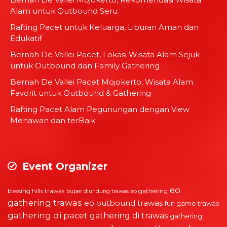
Alam untuk Outbound Seru
Rafting Pacet untuk Keluarga, Liburan Aman dan
Edukatif
Bernah De Vallei Pacet, Lokasi Wisata Alam Sejuk
untuk Outbound dan Family Gathering
Bernah De Vallei Pacet Mojokerto, Wisata Alam
Favorit untuk Outbound & Gathering
Rafting Pacet Alam Pegunungan dengan View
Menawan dan terBaik
Event Organizer
eo
blessing hills trawas
eo gathering
buper dlundung trawas
gathering trawas
eo outbound trawas
fun game trawas
gathering di pacet
gathering di trawas
gathering