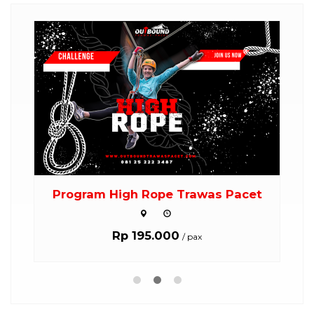
Program High Rope Trawas Pacet
Rp 195.000
/ pax