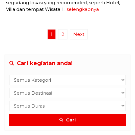
segudang lokasi yang recomended, seperti Hotel,
Villa dan tempat Wisata l...
selengkapnya
1
2
Next
Cari kegiatan anda!
Cari