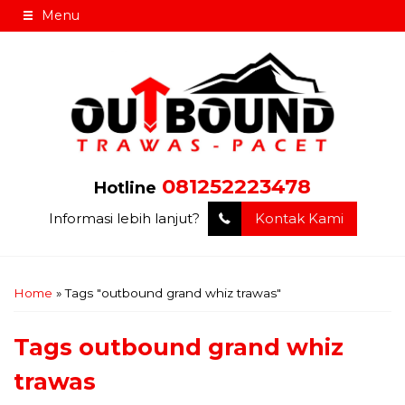
Menu
081252223478
Hotline
Informasi lebih lanjut?
Kontak Kami
Home
»
Tags "outbound grand whiz trawas"
Tags
outbound grand whiz
trawas