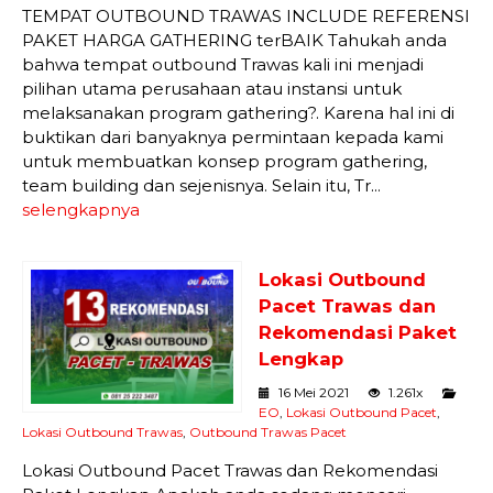
TEMPAT OUTBOUND TRAWAS INCLUDE REFERENSI
PAKET HARGA GATHERING terBAIK Tahukah anda
bahwa tempat outbound Trawas kali ini menjadi
pilihan utama perusahaan atau instansi untuk
melaksanakan program gathering?. Karena hal ini di
buktikan dari banyaknya permintaan kepada kami
untuk membuatkan konsep program gathering,
team building dan sejenisnya. Selain itu, Tr...
selengkapnya
Lokasi Outbound
Pacet Trawas dan
Rekomendasi Paket
Lengkap
16 Mei 2021
1.261x
EO
,
Lokasi Outbound Pacet
,
Lokasi Outbound Trawas
,
Outbound Trawas Pacet
Lokasi Outbound Pacet Trawas dan Rekomendasi