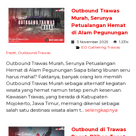
Outbound Trawas
Murah, Serunya
Petualangan Hemat
di Alam Pegunungan
3 November 2025
1.231x
EO Gathering Trawas
Pacet
,
Outbound Trawas
Outbound Trawas Murah, Serunya Petualangan
Hemat di Alam Pegunungan Siapa bilang liburan seru
harus mahal? Faktanya, banyak orang kini memilih
Outbound Trawas Murah sebagai alternatif kegiatan
wisata yang hemat namun tetap penuh keseruan.
Kawasan Trawas, yang berada di Kabupaten
Mojokerto, Jawa Timur, memang dikenal sebagai
salah satu destinasi wisata alam t...
selengkapnya
Outbound di Trawas