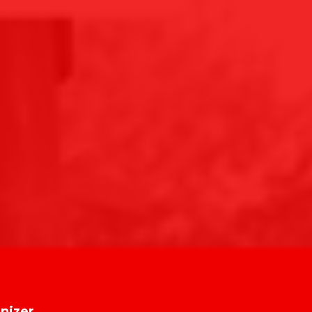
nizer