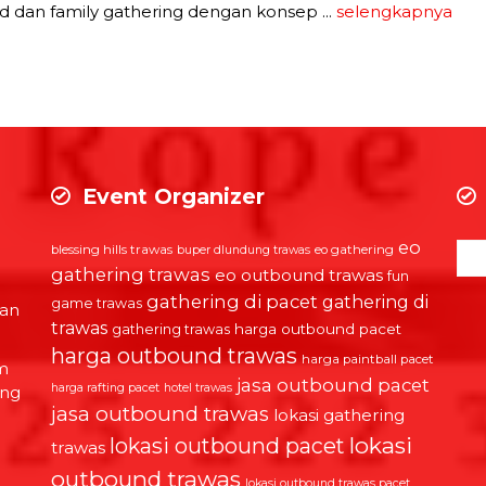
dan family gathering dengan konsep ...
selengkapnya
Event Organizer
Car
eo
i
blessing hills trawas
eo gathering
buper dlundung trawas
unt
gathering trawas
eo outbound trawas
fun
gathering di pacet
gathering di
game trawas
man
trawas
harga outbound pacet
gathering trawas
harga outbound trawas
harga paintball pacet
am
jasa outbound pacet
harga rafting pacet
hotel trawas
ing
jasa outbound trawas
lokasi gathering
lokasi
lokasi outbound pacet
trawas
g
outbound trawas
lokasi outbound trawas pacet