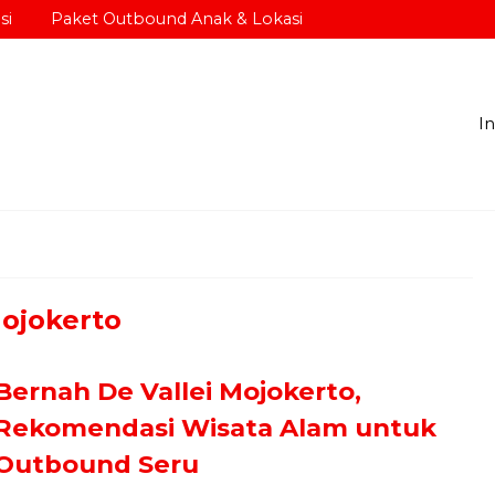
si
Paket Outbound Anak & Lokasi
In
ojokerto
Bernah De Vallei Mojokerto,
Rekomendasi Wisata Alam untuk
Outbound Seru