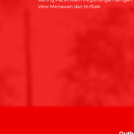
View Menawan dan terBaik
Outb