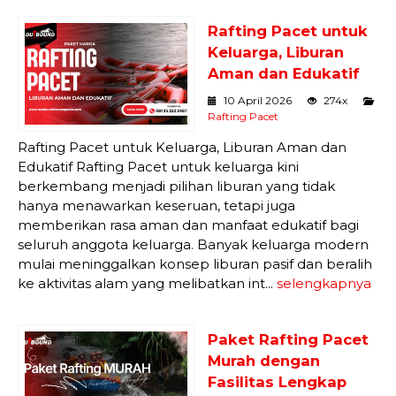
Rafting Pacet untuk
Keluarga, Liburan
Aman dan Edukatif
10 April 2026
274x
Rafting Pacet
Rafting Pacet untuk Keluarga, Liburan Aman dan
Edukatif Rafting Pacet untuk keluarga kini
berkembang menjadi pilihan liburan yang tidak
hanya menawarkan keseruan, tetapi juga
memberikan rasa aman dan manfaat edukatif bagi
seluruh anggota keluarga. Banyak keluarga modern
mulai meninggalkan konsep liburan pasif dan beralih
ke aktivitas alam yang melibatkan int...
selengkapnya
Paket Rafting Pacet
Murah dengan
Fasilitas Lengkap