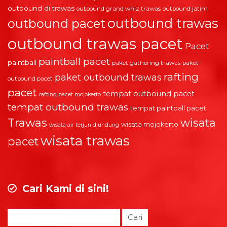
outbound di trawas
outbound grand whiz trawas
outbound jatim
outbound trawas
outbound pacet
outbound trawas pacet
Pacet
paintball pacet
paintball
paket gathering trawas
paket
rafting
paket outbound trawas
outbound pacet
pacet
tempat outbound pacet
rafting pacet mojokerto
tempat outbound trawas
tempat paintball pacet
Trawas
wisata
wisata mojokerto
wisata air terjun dlundung
wisata trawas
pacet
Cari Kami di sini!
Cari
untuk: