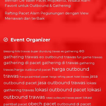
Bernah De Vallei Pacet Mojokerto, Wisata Alam
Favorit untuk Outbound & Gathering
Rafting Pacet Alam Pegunungan dengan View
Menawan dan terBaik
Event Organizer
eo
blessing hills trawas
eo gathering
buper dlundung trawas
gathering trawas
eo outbound trawas
fun game trawas
gathering di pacet
gathering di trawas
gathering
harga outbound
harga outbound pacet
trawas
trawas
jasa
harga paintball pacet
harga rafting pacet
hotel trawas
jasa outbound trawas
outbound pacet
lokasi
lokasi
lokasi outbound pacet
gathering trawas
outbound trawas
lokasi
lokasi outbound trawas pacet
obech pacet
outbound di pacet
paintball pacet