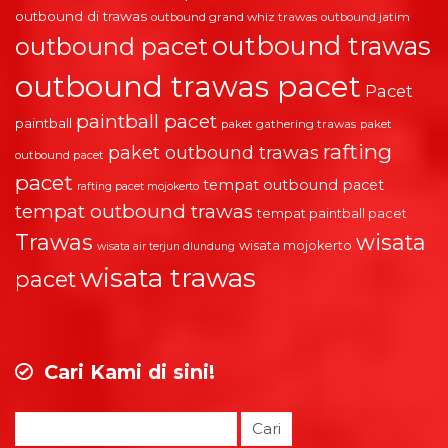
outbound di trawas
outbound grand whiz trawas
outbound jatim
outbound trawas
outbound pacet
outbound trawas pacet
Pacet
paintball pacet
paintball
paket gathering trawas
paket
rafting
paket outbound trawas
outbound pacet
pacet
tempat outbound pacet
rafting pacet mojokerto
tempat outbound trawas
tempat paintball pacet
Trawas
wisata
wisata mojokerto
wisata air terjun dlundung
wisata trawas
pacet
Cari Kami di sini!
Cari
untuk: