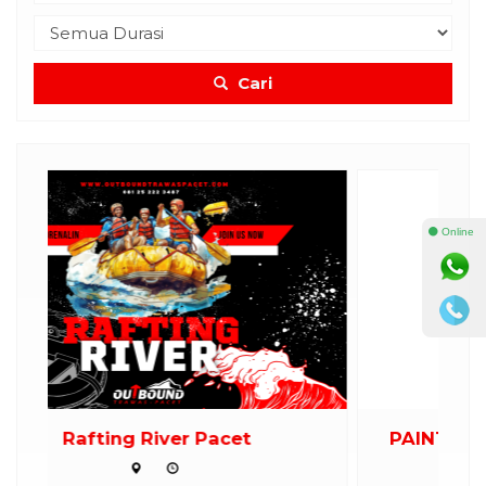
Cari
⚫ Online
PAINTBALL WARRGAME TRAWAS
P