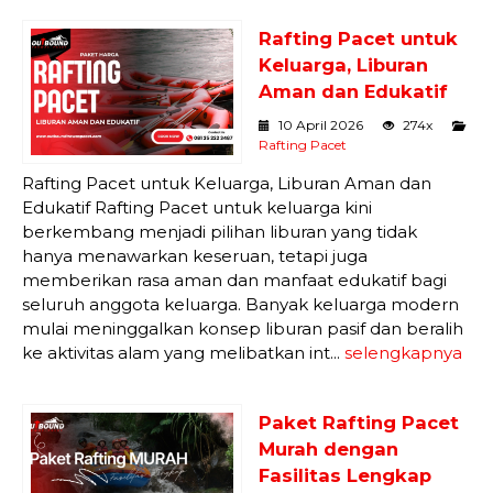
Rafting Pacet untuk
Keluarga, Liburan
Aman dan Edukatif
10 April 2026
274x
Rafting Pacet
Rafting Pacet untuk Keluarga, Liburan Aman dan
Edukatif Rafting Pacet untuk keluarga kini
berkembang menjadi pilihan liburan yang tidak
hanya menawarkan keseruan, tetapi juga
memberikan rasa aman dan manfaat edukatif bagi
seluruh anggota keluarga. Banyak keluarga modern
mulai meninggalkan konsep liburan pasif dan beralih
ke aktivitas alam yang melibatkan int...
selengkapnya
Paket Rafting Pacet
Murah dengan
Fasilitas Lengkap