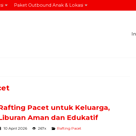
si
Paket Outbound Anak & Lokasi
In
cet
Rafting Pacet untuk Keluarga,
Liburan Aman dan Edukatif
10 April 2026
267x
Rafting Pacet