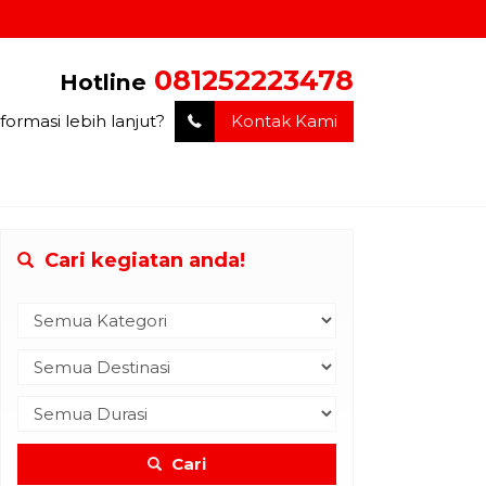
081252223478
Hotline
formasi lebih lanjut?
Kontak Kami
Cari kegiatan anda!
Cari