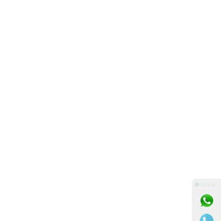
⚫ Online