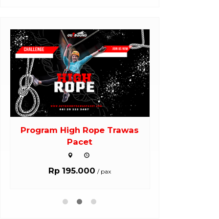
Program High Rope Trawas
PAINTBAL
Pacet
TR
Rp 195.000
Rp 15
/ pax