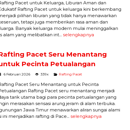
Rafting Pacet untuk Keluarga, Liburan Aman dan
Edukatif Rafting Pacet untuk keluarga kini berkembang
menjadi pilihan liburan yang tidak hanya menawarkan
keseruan, tetapi juga memberikan rasa aman dan
eluarga. Banyak keluarga modern mulai meninggalkan
as alam yang melibatkan int...
selengkapnya
Rafting Pacet Seru Menantang
untuk Pecinta Petualangan
6 Februari 2026
339x
Rafting Pacet
Rafting River Pacet
Rafting Pacet Seru Menantang untuk Pecinta
Petualangan Rafting Pacet seru menantang menjadi
Rp 250.000
/ pax
daya tarik utama bagi para pecinta petualangan yang
ingin merasakan sensasi arung jeram di alam terbuka.
egunungan Jawa Timur menawarkan aliran sungai alami
ini menjadikan rafting di Pace...
selengkapnya