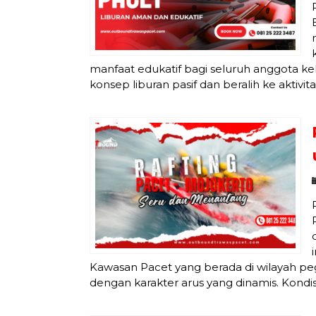
manfaat edukatif bagi seluruh anggota k
konsep liburan pasif dan beralih ke aktivit
Kawasan Pacet yang berada di wilayah p
dengan karakter arus yang dinamis. Kondisi 